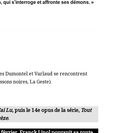
, qui s’interroge et affronte ses démons. »
es Dumontel et Varlaud se rencontrent
sons noires, La Geste)
.
’ai Lu
, puis le 14e opus de la série,
Tout
rèze
.
février. Franck Linol poursuit sa route