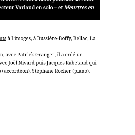
ecteur Varlaud en solo – et
Meurtres en
nts
à Limoges, à Bussière-Boffy, Bellac, La
n, avec Patrick Granger, il a créé un
vec Joël Nivard puis Jacques Rabetaud qui
ès (accordéon), Stéphane Rocher (piano),