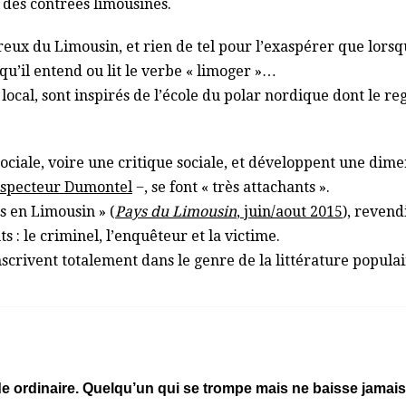
 des contrées limousines.
eux du Limousin, et rien de tel pour l’exaspérer que lorsqu
squ’il entend ou lit le verbe « limoger »…
 local, sont inspirés de l’école du polar nordique dont le 
iale, voire une critique sociale, et développent une dime
inspecteur Dumontel
−, se font « très attachants ».
rs en Limousin » (
Pays du Limousin
, juin/aout 2015
), revend
s : le criminel, l’enquêteur et la victime.
’inscrivent totalement dans le genre de la littérature populai
rdinaire. Quelqu’un qui se trompe mais ne baisse jamais le