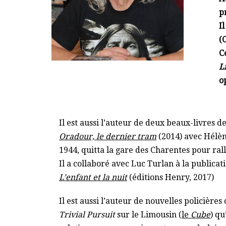
p
I
(
C
L
o
Il est aussi l’auteur de deux beaux-livres 
Oradour, le dernier tram
(2014) avec Hélène
1944, quitta la gare des Charentes pour ral
Il a collaboré avec Luc Turlan à la publica
L’enfant et la nuit
(éditions Henry, 2017)
Il est aussi l’auteur de nouvelles policières
Trivial Pursuit
sur le Limousin (
le
Cube
) qu