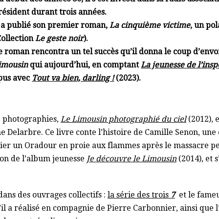
résident durant trois années.
l a publié son premier roman,
La cinquième victime
, un po
Collection
Le geste noir
).
e roman rencontra un tel succès qu’il donna le coup d’envoi
imousin
qui aujourd’hui, en comptant
La jeunesse de l’ins
pus avec
Tout va bien, darling !
(2023)
.
de photographies,
Le Limousin photographié du ciel
(2012), 
 Delarbre. Ce livre conte l’histoire de Camille Senon, une 
lier un Oradour en proie aux flammes après le massacre per
tion de l’album jeunesse
Je découvre le Limousin
(2014), et s
 dans des ouvrages collectifs :
la série des trois
7
et le fame
’il a réalisé en compagnie de Pierre Carbonnier, ainsi que l