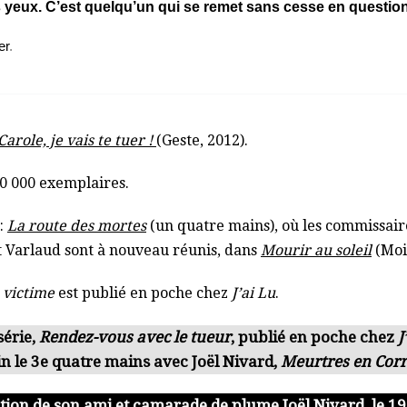
es yeux. C’est quelqu’un qui se remet sans cesse en question
er
.
Carole, je vais te tuer !
(Geste, 2012).
60 000 exemplaires.
 :
La route des mortes
(un quatre mains), où les commissair
t Varlaud sont à nouveau réunis, dans
Mourir au soleil
(Mois
 victime
est publié en poche chez
J’ai Lu
.
série,
Rendez-vous avec le tueur
, publié en poche chez
J
in le 3e quatre mains avec Joël Nivard,
Meurtres en Cor
tion de son ami et camarade de plume Joël Nivard, le 19 