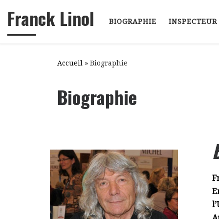
Franck Linol
Passer au contenu
BIOGRAPHIE
INSPECTEUR
Accueil
»
Biographie
Biographie
F
E
l
A