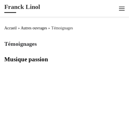
Franck Linol
Passer au contenu
Me
Accueil
»
Autres ouvrages
»
Témoignages
Témoignages
Musique passion