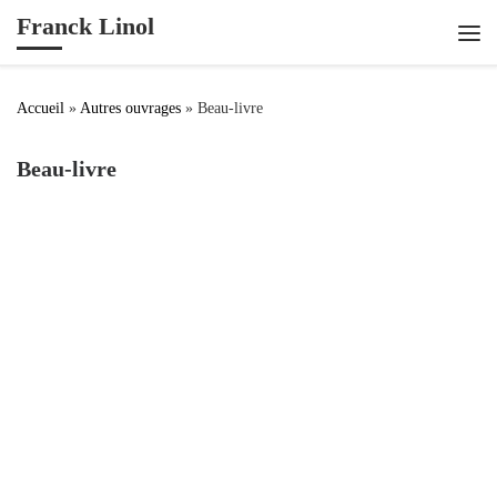
Franck Linol
Passer au contenu
Me
Accueil
»
Autres ouvrages
»
Beau-livre
Beau-livre