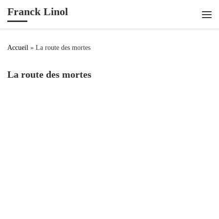
Franck Linol
Passer au contenu
Me
Accueil
»
La route des mortes
La route des mortes