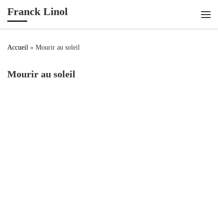
Franck Linol
Passer au contenu
Me
Accueil
»
Mourir au soleil
Mourir au soleil