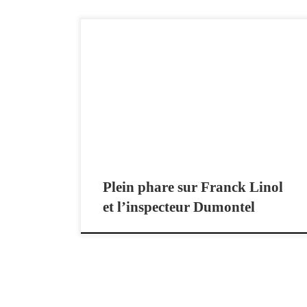
Plein phare sur Franck Linol et l’inspecteur Dumontel
Chronique Plein phare de l’émission 9H50 le matin
sur France 3 Nouvelle-Aquitaine, le 11 juin 2018.
Entretien entre Aurélie Bambuck, journaliste de radio
et de télévision, et Franck Linol, auteur de la série
Meurtres en Limousin, les enquêtes de l’inspecteur
Dumontel.
Plein phare sur Franck Linol
et l’inspecteur Dumontel