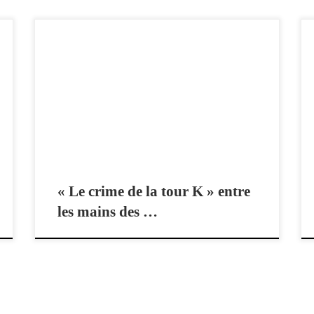
Le crime de la tour K de Franck Linol – 10e opus des
enquêtes de l’inspecteur Dumontel – sur les ondes de
France Bleu Limousin, décortiqué par Les Spécialistes
du mardi : Régis Mazabraud et Laurent Bourdelas.
C’était le 13 mars 2018. Pour garder le lien avec
[…]
« Le crime de la tour K » entre
les mains des …