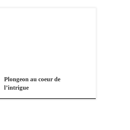
Sur les pas de la 10e enquête de l’inspecteur Dumontel
Plongeon au coeur de
l’intrigue