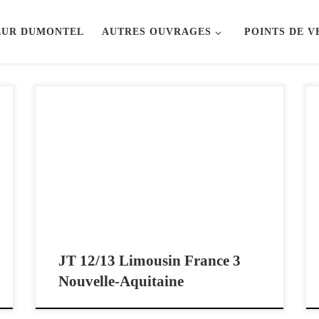
EUR DUMONTEL
AUTRES OUVRAGES
POINTS DE V
Sur le plateau du JT 12/13 Limousin, France 3
Nouvelle-Aquitaine, entretien avec Jérôme Piperaud.
16 novembre 2018 L’entretien sur Dernier rêve avant
la mort commence à la 12:15, précédé d’un reportage
intéressant : les vestiges des villages engloutis sous le
lac de Vassivière dans les années 40.
JT 12/13 Limousin France 3
Nouvelle-Aquitaine