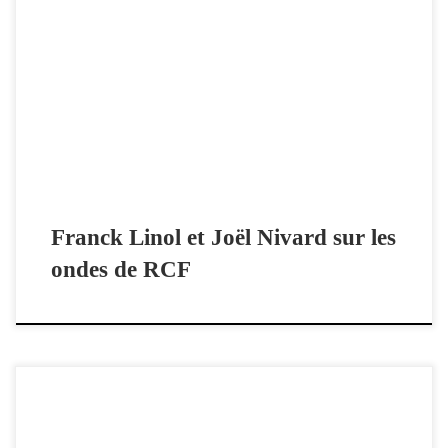
Le temps de lire : Des livres et vous, émission présentée par Laurent
Bourdelas. 1er juin 2021.
Franck Linol et Joël Nivard sur les
ondes de RCF