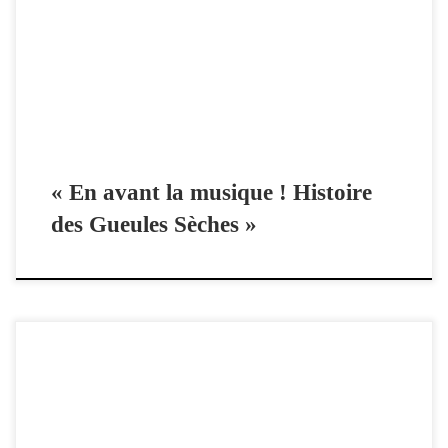
télécharger. Un siècle d’histoire des Gueules Sèches : séquences
filmées issues des collections de la CdNA, interventions musicales,
récit de Franck Linol. Avec la participation en direct du célèbre groupe
musical ! […]
« En avant la musique ! Histoire
des Gueules Sèches »
La cinquième victime (2010), premier opus des enquêtes de