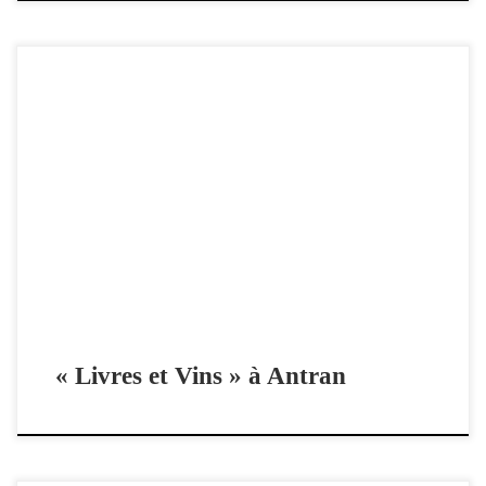
4e édition du salon Livres et Vins d’Antran : Antr’ Livres et Vins, dans
la Vienne près de Châtellerault. Avec Franck Linol et Joël Nivard,
Dumontel et commissaire Varlaud : fins limiers et fins gourmets.
France 3 Nouvelle-Aquitaine, JT 19/20 Poitou-Charentes du 24
octobre 2021 Salon littéraire | L’ivresse des […]
« Livres et Vins » à Antran