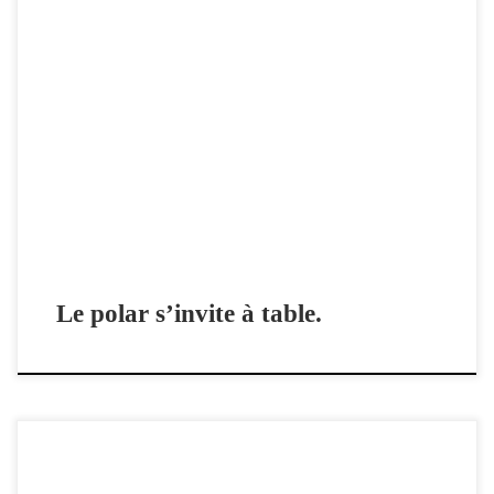
Deux flics aux p’tits oignons La nouvelle affaire qui réunit Patrick
Granger, Franck Linol et Joël Nivard. Chez La Geste Editions, en
partenariat avec France Bleu Limousin. Parution à la mi-septembre
2021. Les commissaires Dumontel et Varlaud avouent leur goût pour
la gastronomie et le vin, balises au fil des […]
Le polar s’invite à table.