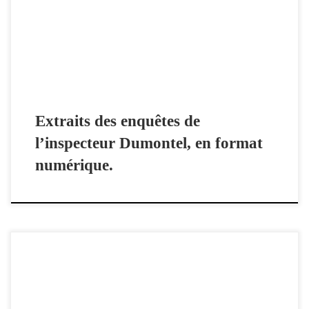
La Geste. La morsure du silence, Lune de miel à la morgue, et bien
d’autres. Flash-back, 1 La morsure du silence Flash-back, 2 Lune de
miel à la morgue
Extraits des enquêtes de
l’inspecteur Dumontel, en format
numérique.
20 février 2020 Nouveau rendez-vous de la Cinémathèque de
Nouvelle-Aquitaine, à la BFM Limoges. Communiqué de presse à