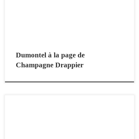
l’inspecteur Dumontel, en belle compagnie dans la Lettre de
Champagne Drappier.
Dumontel à la page de
Champagne Drappier
Un reportage de Alain Druot. 20.03.2019 La jeunesse de l’inspecteur
Dumontel Limoges a son héros de roman policier. L’inspecteur
Dumontel, de Franck Linol, est le héros de 11 romans et voici