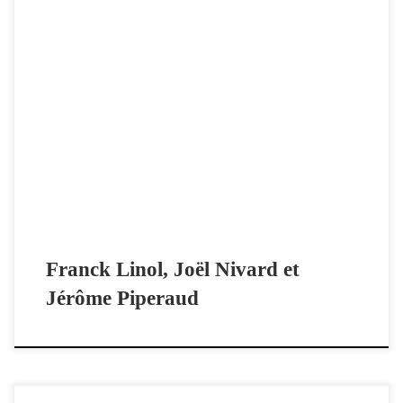
France 3 Nouvelle-Aquitaine, journal 12/13 Limousin du 5 octobre
2021 Livre | Les recettes du polar commence à la 20:41 Deux flics aux
p’tits oignons Remerciements chaleureux à Jérôme Piperaud et toute
l’équipe.
Franck Linol, Joël Nivard et
Jérôme Piperaud