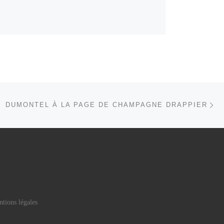
Ar
 ARTICLES
DUMONTEL À LA PAGE DE CHAMPAGNE DRAPPIER
tions légales