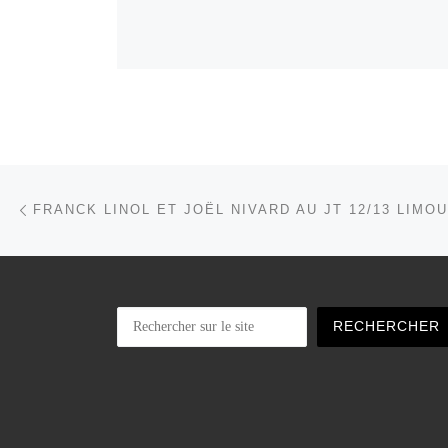
Parcourir les articles
Article précédent
FRANCK LINOL ET JOËL NIVARD AU JT 12/13 LIMO
Rechercher
RECHERCHER