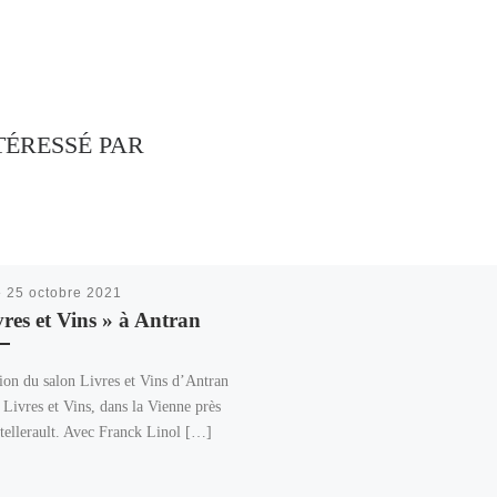
TÉRESSÉ PAR
é
25 octobre 2021
vres et Vins » à Antran
tion du salon Livres et Vins d’Antran
 Livres et Vins, dans la Vienne près
tellerault. Avec Franck Linol […]