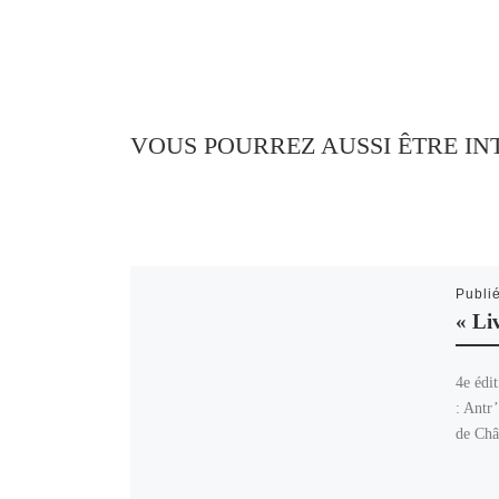
VOUS POURREZ AUSSI ÊTRE IN
Publi
« Li
4e édi
: Antr’
de Châ