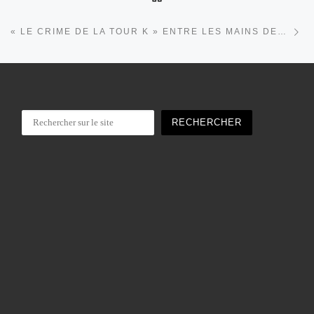
Ar
« LE CRIME DE LA TOUR K » ENTRE LES MAINS DES SPÉCIALISTES
Rechercher
RECHERCHER