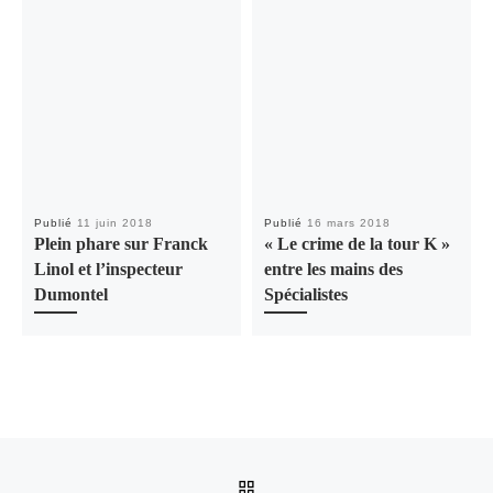
Publié
11 juin 2018
Publié
16 mars 2018
Plein phare sur Franck
« Le crime de la tour K »
Linol et l’inspecteur
entre les mains des
Dumontel
Spécialistes
Parcourir les articles
RETOUR À LA LISTE DES