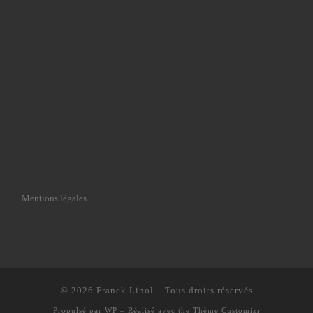
Mentions légales
© 2026
Franck Linol
– Tous droits réservés
Propulsé par
WP
– Réalisé avec the
Thème Customizr